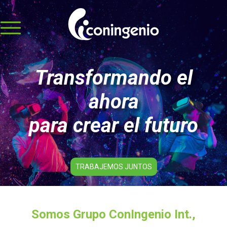
HOME
QUIÉNES
Transformando el
SOMOS
ahora
SERVICIOS
para crear el futuro
PORTAFOLIO
POR
SECTORES
JUEGOS
TRABAJEMOS JUNTOS
SOCIEDADES
INTELIGENTES
Somos Grupo ConIngenio Int.,
PATEA