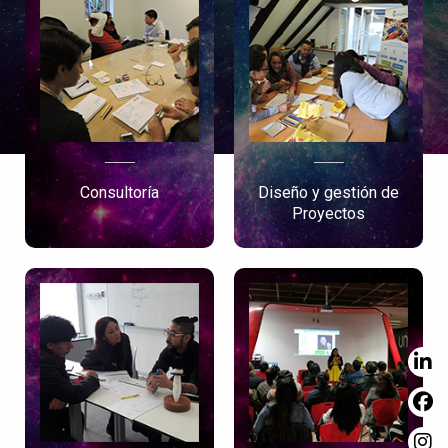
Consultoría
Diseño y gestión de
Proyectos
Consultoría
Diseño y gestión de
Proyectos
Guiamos a las
organizaciones en la
Formulamos y
construcción de
acompañamos
estrategias y rutas de
proyectos de
aprendizaje que
fortalecimiento digital
fortalezcan sus