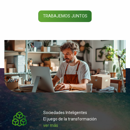
y productivo de la IA.
eventos y experiencia de
VER MÁS
aprendizaje
TRABAJEMOS JUNTOS
VER MÁS
Sociedades Inteligentes
El juego de la transformación
ver más